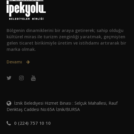
Bölgenin dinamiklerini bir araya getirerek; sahip olduğu
kültürel miras ile turizm zenginliği yaratmak, geçmişten
gelen ticaret birikimiyle üretim ve istihdamı artırarak bir
marka olmak.
Devamı
İznik Belediyesi Hizmet Binası : Selçuk Mahallesi, Rauf
Denktaş Caddesi No:65A İznik/BURSA
0 (224) 757 10 10